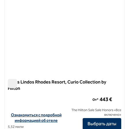
Aulus Lindos Rhodes Resort, Curio Collection by
Hilton
Aulus Lindos Rhodes Resort, Curio Collection by Hilton
443 €
От*
The Hilton Sale Sale Honors «Все
Посмотреть информацию об отеле Aulus Lindos Rhodes Resort, Cur
Ознакомиться с подробной
включено»
информацией об отеле
Выбрать даты
5,52 мили