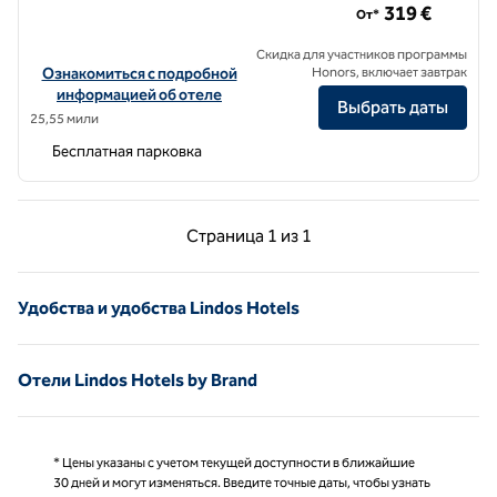
319 €
От*
Скидка для участников программы
Посмотреть информацию об отеле Rodos Park, a SLH Hotel
Ознакомиться с подробной
Honors, включает завтрак
информацией об отеле
Выбрать даты
25,55 мили
Бесплатная парковка
Предыдущая страница, 1 из 1
Следующая страниц
Страница
1 из 1
Страница 1 из 1
Удобства и удобства Lindos Hotels
Отели Lindos Hotels by Brand
* Цены указаны с учетом текущей доступности в ближайшие
30 дней и могут изменяться. Введите точные даты, чтобы узнать