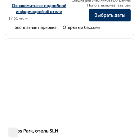
Скидка для участников программы
Посмотреть информацию об отеле Cabu Hotel Rhodes, SLH Hote
Ознакомиться с подробной
Honors, включает завтрак
информацией об отеле
Выбрать даты
17,51 мили
Бесплатная парковка
Открытый бассейн
1
/
10
предыдущее изображение
следу
1 из 10
Rodos Park, отель SLH
Rodos Park, отель SLH