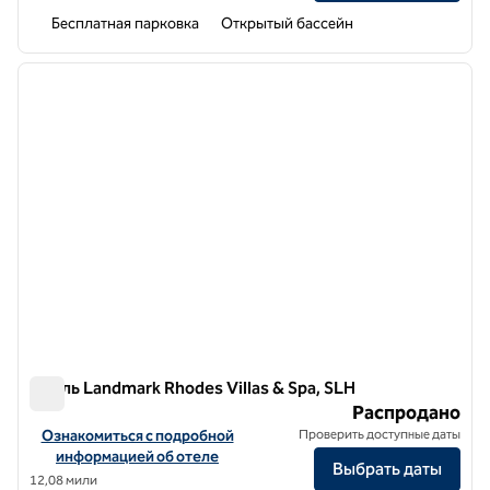
Бесплатная парковка
Открытый бассейн
1
/
10
предыдущее изображение
следу
1 из 10
Отель Landmark Rhodes Villas & Spa, SLH
Отель Landmark Rhodes Villas & Spa, SLH
Распродано
Посмотреть информацию об отеле Landmark Rhodes Villas & Spa,
Ознакомиться с подробной
Проверить доступные даты
информацией об отеле
Выбрать даты
12,08 мили