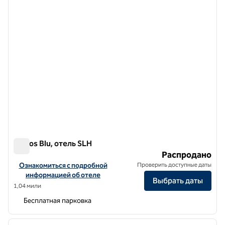
Lindos Blu, отель SLH
Lindos Blu, отель SLH
Распродано
Посмотреть информацию об отеле Lindos Blu, a SLH Hotel
Ознакомиться с подробной
Проверить доступные даты
информацией об отеле
Выбрать даты
1,04 мили
Бесплатная парковка
1
/
11
предыдущее изображение
следу
1 из 11