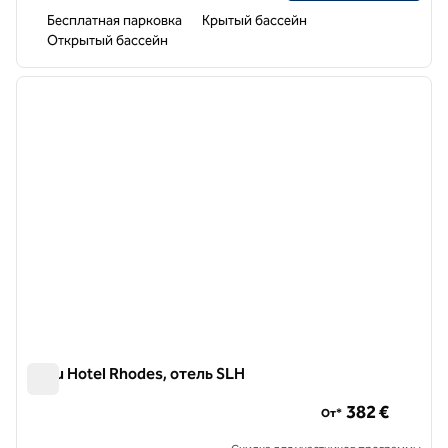
Бесплатная парковка
Крытый бассейн
Открытый бассейн
1
/
7
предыдущее изображение
следу
1 из 7
Cabu Hotel Rhodes, отель SLH
Cabu Hotel Rhodes, отель SLH
382 €
От*