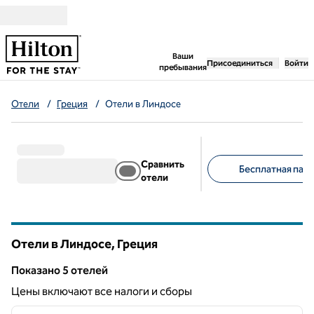
Перейти к содержанию
,
открывается новая 
Ваши
Присоединиться
Войти
пребывания
Отели
/
Греция
/
Отели в Линдосе
Сравнить
Бесплатная парк
отели
Предлагаемые фильт
Отели в Линдосе, Греция
Показанo 5 отелей
Показанo 5 отелей
Цены включают все налоги и сборы
1
/
12
предыдущее изображение
следу
1 из 12