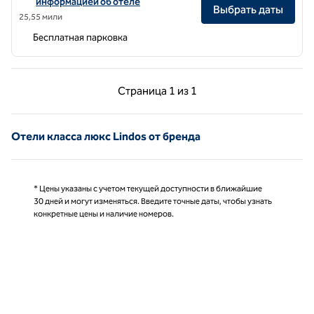
информацией об отеле
Выбрать даты
25,55 мили
Бесплатная парковка
Предыдущая страница, 1 из 1
Следующая страниц
Страница
1 из 1
Страница 1 из 1
Отели класса люкс Lindos от бренда
* Цены указаны с учетом текущей доступности в ближайшие
30 дней и могут изменяться. Введите точные даты, чтобы узнать
конкретные цены и наличие номеров.