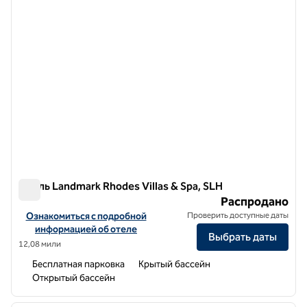
Отель Landmark Rhodes Villas & Spa, SLH
Отель Landmark Rhodes Villas & Spa, SLH
Распродано
Посмотреть информацию об отеле Landmark Rhodes Villas & Spa,
Ознакомиться с подробной
Проверить доступные даты
информацией об отеле
Выбрать даты
12,08 мили
Бесплатная парковка
Крытый бассейн
Открытый бассейн
1
/
7