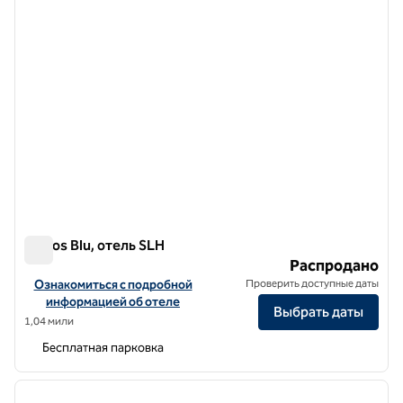
Lindos Blu, отель SLH
Lindos Blu, отель SLH
Распродано
Посмотреть информацию об отеле Lindos Blu, a SLH Hotel
Ознакомиться с подробной
Проверить доступные даты
информацией об отеле
Выбрать даты
1,04 мили
Бесплатная парковка
1
/
10
предыдущее изображение
следу
1 из 10