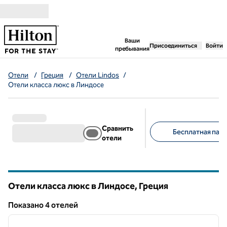
Перейти к содержанию
,
открывается новая 
Ваши
Присоединиться
Войти
пребывания
Отели
/
Греция
/
Отели Lindos
/
Отели класса люкс в Линдосе
Сравнить
Бесплатная парк
отели
Предлагаемые фильт
Отели класса люкс в Линдосе, Греция
Показанo 4 отелей
1
/
12
Показанo 4 отелей
предыдущее изображение
следу
1 из 12