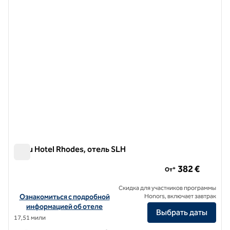
предыдущее изображение
следу
1 из 7
Cabu Hotel Rhodes, отель SLH
Cabu Hotel Rhodes, отель SLH
382 €
От*
Скидка для участников программы
Посмотреть информацию об отеле Cabu Hotel Rhodes, SLH Hote
Ознакомиться с подробной
Honors, включает завтрак
информацией об отеле
Выбрать даты
17,51 мили