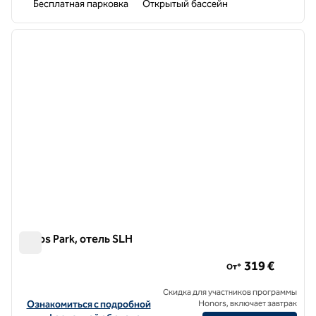
Бесплатная парковка
Открытый бассейн
1
/
10
предыдущее изображение
следу
1 из 10
Rodos Park, отель SLH
Rodos Park, отель SLH
319 €
От*
Скидка для участников программы
Посмотреть информацию об отеле Rodos Park, a SLH Hotel
Ознакомиться с подробной
Honors, включает завтрак