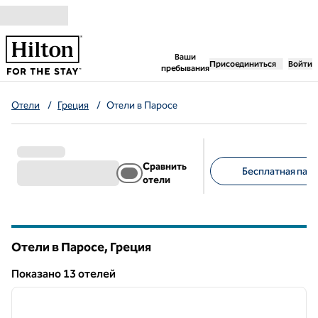
Перейти к содержанию
,
открывается новая 
Ваши
Присоединиться
Войти
пребывания
Отели
/
Греция
/
Отели в Паросе
Сравнить
Бесплатная парк
отели
Предлагаемые фильт
Отели в Паросе, Греция
Показанo 13 отелей
1
/
10
Показанo 13 отелей
предыдущее изображение
следу
1 из 10