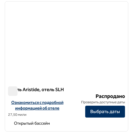
предыдущее изображение
следу
1 из 7
Отель Aristide, отель SLH
Отель Aristide, отель SLH
Распродано
Посмотреть информацию об отеле Aristide Hotel, a SLH Hotel
Ознакомиться с подробной
Проверить доступные даты
информацией об отеле
Выбрать даты
27,50 мили
Открытый бассейн
1
/
12