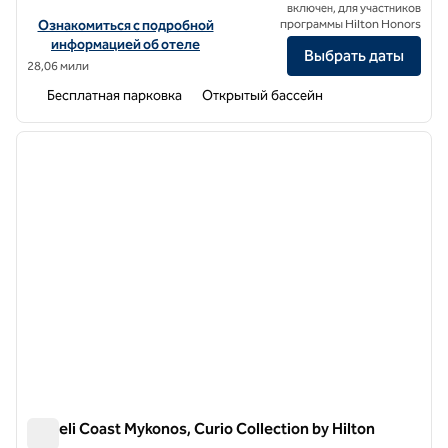
включен, для участников
Посмотреть информацию об отеле Archipelagos Hotel, a SLH
Ознакомиться с подробной
программы Hilton Honors
информацией об отеле
Выбрать даты
28,06 мили
Бесплатная парковка
Открытый бассейн
1
/
12
предыдущее изображение
следу
1 из 12
Semeli Coast Mykonos, Curio Collection by Hilton