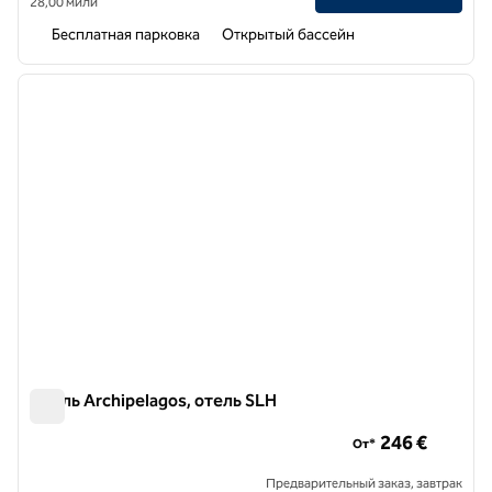
28,00 мили
Бесплатная парковка
Открытый бассейн
1
/
11
предыдущее изображение
следу
1 из 11
Отель Archipelagos, отель SLH
Отель Archipelagos, отель SLH
246 €
От*
Предварительный заказ, завтрак