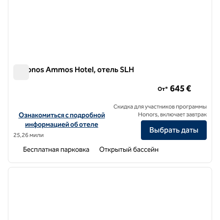
Mykonos Ammos Hotel, отель SLH
Mykonos Ammos Hotel, отель SLH
645 €
От*
Скидка для участников программы
Посмотреть информацию об отеле Mykonos Ammos Hotel, a SLH
Ознакомиться с подробной
Honors, включает завтрак
информацией об отеле
Выбрать даты
25,26 мили
Бесплатная парковка
Открытый бассейн
1
/
11
предыдущее изображение
следу
1 из 11