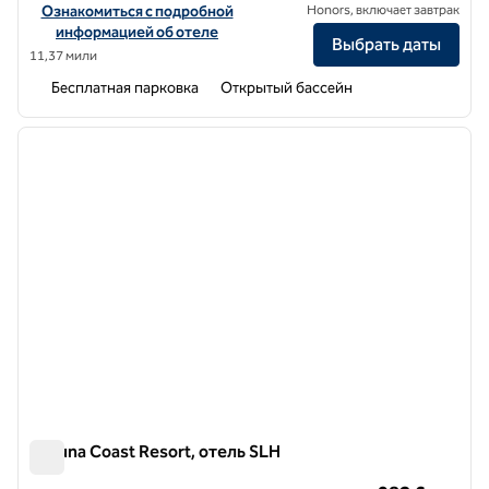
Посмотреть информацию об отеле Naxian Collection, a SLH Hote
Ознакомиться с подробной
Honors, включает завтрак
информацией об отеле
Выбрать даты
11,37 мили
Бесплатная парковка
Открытый бассейн
1
/
11
предыдущее изображение
следу
1 из 11
Laguna Coast Resort, отель SLH
Laguna Coast Resort, отель SLH