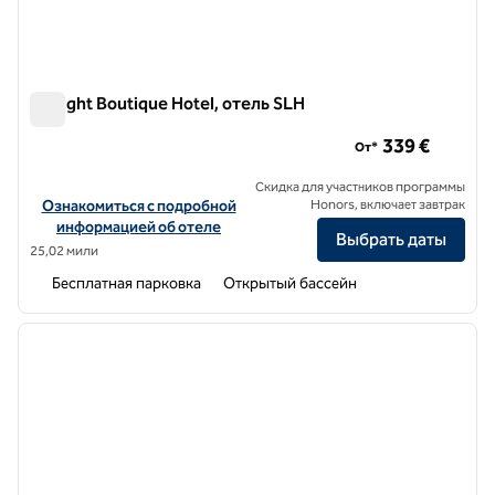
DeLight Boutique Hotel, отель SLH
DeLight Boutique Hotel, отель SLH
339 €
От*
Скидка для участников программы
Посмотреть информацию об отеле DeLight Boutique Hotel, a SL
Ознакомиться с подробной
Honors, включает завтрак
информацией об отеле
Выбрать даты
25,02 мили
Бесплатная парковка
Открытый бассейн
1
/
11
предыдущее изображение
следу
1 из 11