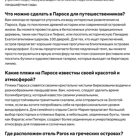
ландшафтные сады.
Что можно сделать в Паросе для путешественников?
Вам никогда не придется упускать из виду интересные развлечения на
Паросе, будь то поклонник древней истории или современной островной
жизни. Вы можете провести день в белоснежных улочках традиционных
деревень, таких как Наусса и Лефкес, или посетить историческую Панадию
Екатонтапилиани (церковь 100 дверей). Для тех, кто ищет приключений,
остров предлагает хорошие лодочные прогулки на близлежащих островах
и виндсерфинг. Если вы предпочитаете более медленный темп, вы можете
просто погрузиться в яркую атмосферу на местном сезонном фестивале или
посетить бутики и художественные галереи, которые выходят на береговую
линию.
Какие пляжи на Паросе известны своей красотой и
атмосферой?
Пляжи Пароса славятся своими кристально чистыми бирюзовыми водами и
разнообразными ландшафтами. Вам, конечно, следует уделить время
Колимбритресу, который известен своими уникальными,
погодоустойчивыми гранитными скалами, или отправиться на Золотой
пляж, если вы хотите попробовать себя на профессиональном уровне
виндсерфинга. Для семейного отдыха Санта-Мария предлагает большой
выбор просторных и пляжных баров, а небольшие, уединенные бухты, такие
как Фарагас или Пипери, создают более уединенную и умиротворяющую
атмосферу для плавания и солнечных ванн.
Где расположен отель Paros на греческих островах?