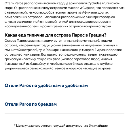
Отель Paros расположен в самом сердце архипелага Cyclades в Эгейском
море. Он расположен между островами Наксос и Сифнос, что позволяет вам
с невероятной легкостью добраться на пароме из Афин или других
близлежащих островов. Благодаря расположению в центре города он
служит великолепной отправной точкой для посещения островов и
исследования более широких греческих островов во время отпуска.
Какая еда типична для острова Парос в Греции?
Остров Парос славится такими аутентичными фирменными блюдами
острова, как ревитада (традиционно запеченный на медленном огне нут в
глинистой кастрюле), гуна (обжаренная на солнце макрель) и разнообразие
острых местных сыров. Большинство традиционных таверн также подают
греческую классику, такую как фава (желтое гороховое пюре) и кавия
(насыщенный рыбацкий суп), чтобы каждое блюдо отражало глубоко
укоренившееся сельскохозяйственное и морское наследие острова.
Отели Paros по удобствам и удобствам
Отели Paros по брендам
* Цены указаны с учетом текущей доступности в ближайшие