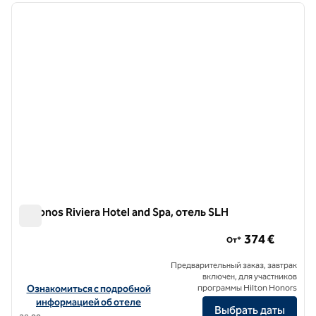
предыдущее изображение
следу
1 из 12
Mykonos Riviera Hotel and Spa, отель SLH
Mykonos Riviera Hotel and Spa, отель SLH
374 €
От*
Предварительный заказ, завтрак
включен, для участников
Посмотреть информацию об отеле Mykonos Riviera Hotel and Spa,
Ознакомиться с подробной
программы Hilton Honors
информацией об отеле
Выбрать даты