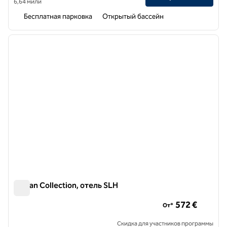
6,64 мили
Бесплатная парковка
Открытый бассейн
1
/
6
предыдущее изображение
следу
1 из 6
Naxian Collection, отель SLH
Naxian Collection, отель SLH
572 €
От*
Скидка для участников программы