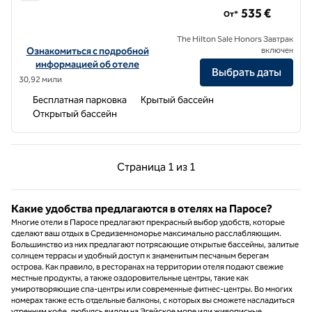
Semeli Coast Mykonos, Curio Collection by Hilton
535 €
От*
The Hilton Sale Honors Завтрак
Посмотреть информацию об отеле Semeli Coast Mykonos, Curio Co
Ознакомиться с подробной
включен
информацией об отеле
Выбрать даты
30,92 мили
Бесплатная парковка
Крытый бассейн
Открытый бассейн
Предыдущая страница, 1 из 1
Следующая страниц
Страница
1 из 1
Страница 1 из 1
Какие удобства предлагаются в отелях на Паросе?
Многие отели в Паросе предлагают прекрасный выбор удобств, которые
сделают ваш отдых в Средиземноморье максимально расслабляющим.
Большинство из них предлагают потрясающие открытые бассейны, залитые
солнцем террасы и удобный доступ к знаменитым песчаным берегам
острова. Как правило, в ресторанах на территории отеля подают свежие
местные продукты, а также оздоровительные центры, такие как
умиротворяющие спа-центры или современные фитнес-центры. Во многих
номерах также есть отдельные балконы, с которых вы сможете насладиться
утренним кофе, любуясь видом на Эгейское море или живописные