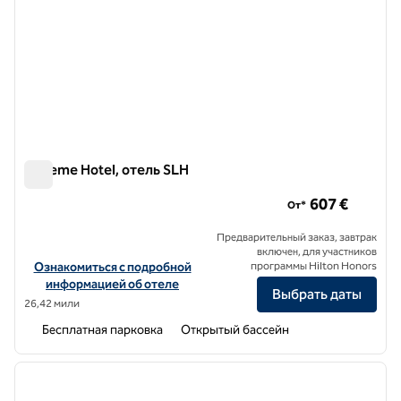
Boheme Hotel, отель SLH
Boheme Hotel, отель SLH
607 €
От*
Предварительный заказ, завтрак
включен, для участников
Посмотреть информацию об отеле Boheme Hotel, a SLH Hotel
Ознакомиться с подробной
программы Hilton Honors
информацией об отеле
Выбрать даты
26,42 мили
Бесплатная парковка
Открытый бассейн
1
/
7
предыдущее изображение
следу
1 из 7