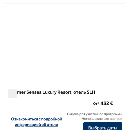
1
/
12
предыдущее изображение
следу
1 из 12
Summer Senses Luxury Resort, отель SLH
Summer Senses Luxury Resort, отель SLH
432 €
От*
Скидка для участников программы
Посмотреть информацию об отеле Summer Senses Luxury Resort
Ознакомиться с подробной
Honors, включает завтрак
информацией об отеле
Выбрать даты