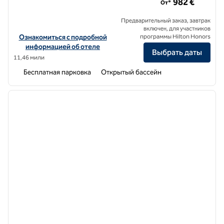
982 €
От*
Предварительный заказ, завтрак
включен, для участников
Посмотреть информацию об отеле Laguna Coast Resort, SLH
Ознакомиться с подробной
программы Hilton Honors
информацией об отеле
Выбрать даты
11,46 мили
Бесплатная парковка
Открытый бассейн
1
/
7
предыдущее изображение
следу
1 из 7