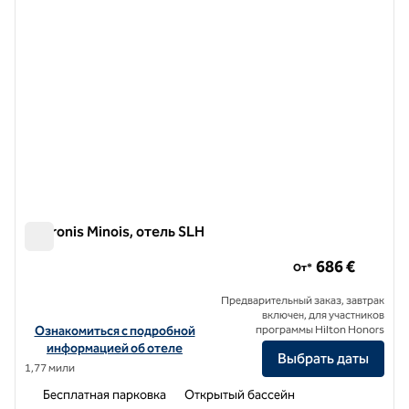
Andronis Minois, отель SLH
Andronis Minois, отель SLH
686 €
От*
Предварительный заказ, завтрак
включен, для участников
Посмотреть информацию об отеле Andronis Minois, a SLH Hotel
Ознакомиться с подробной
программы Hilton Honors
информацией об отеле
Выбрать даты
1,77 мили
Бесплатная парковка
Открытый бассейн