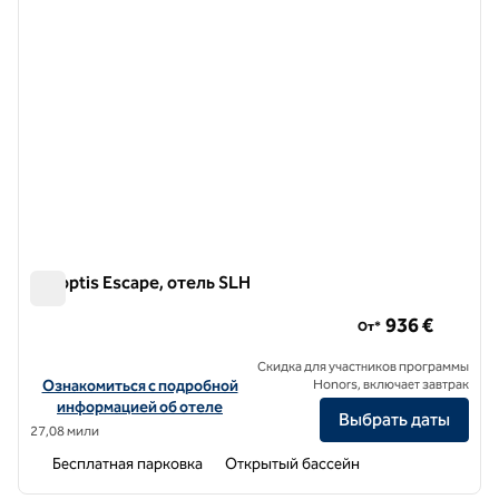
Panoptis Escape, отель SLH
Panoptis Escape, отель SLH
936 €
От*
Скидка для участников программы
Посмотреть информацию об отеле Panoptis Escape, SLH Hotel
Ознакомиться с подробной
Honors, включает завтрак
информацией об отеле
Выбрать даты
27,08 мили
Бесплатная парковка
Открытый бассейн
1
/
7