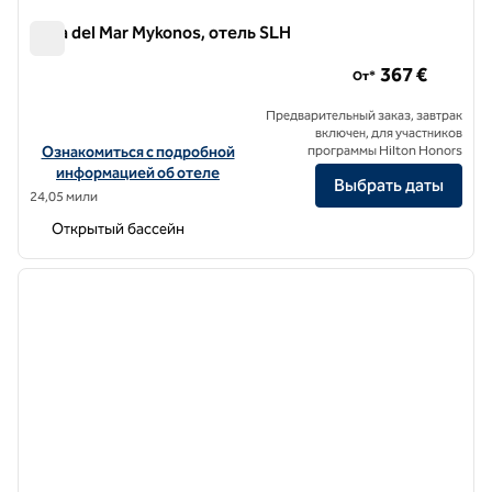
Casa del Mar Mykonos, отель SLH
Casa del Mar Mykonos, отель SLH
367 €
От*
Предварительный заказ, завтрак
включен, для участников
Посмотреть информацию об отеле Casa del Mar Mykonos, SLH Ho
Ознакомиться с подробной
программы Hilton Honors
информацией об отеле
Выбрать даты
24,05 мили
Открытый бассейн
1
/
7
предыдущее изображение
следу
1 из 7